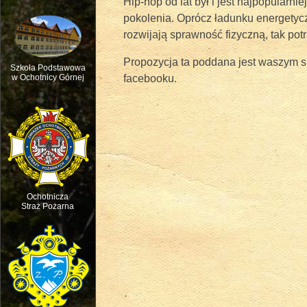
Hip-hop od lat był i jest najpopular
pokolenia. Oprócz ładunku energetyc
rozwijają sprawność fizyczną, tak po
Propozycja ta poddana jest waszym su
Szkoła Podstawowa
facebooku.
w Ochotnicy Górnej
Msza św. w intencji ruchu pasterskie
Ochotnicza
Straż Pożarna
Święto dziecięcej Radości - Dzień D