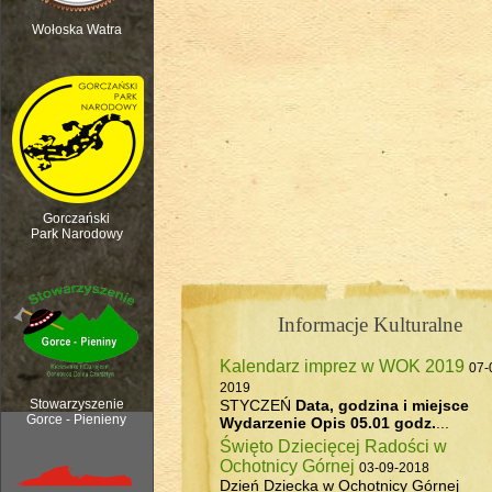
Wołoska Watra
Polana Kurnytowa - Forendówki 2018
Gorczański
Park Narodowy
Informacje Kulturalne
Kalendarz imprez w WOK 2019
07-
Rozpoczęcie sezonu pasterskiego, 6
2019
STYCZEŃ
Data, godzina i miejsce
Stowarzyszenie
Gorce - Pienieny
Wydarzenie
Opis
05.01 godz.
...
Święto Dziecięcej Radości w
Ochotnicy Górnej
03-09-2018
Dzień Dziecka w Ochotnicy Górnej