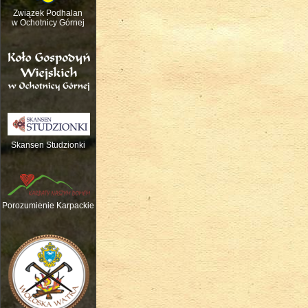
Związek Podhalan
w Ochotnicy Górnej
Skansen Studzionki
Nauka gry na tradycyjnych instrume
Porozumienie Karpackie