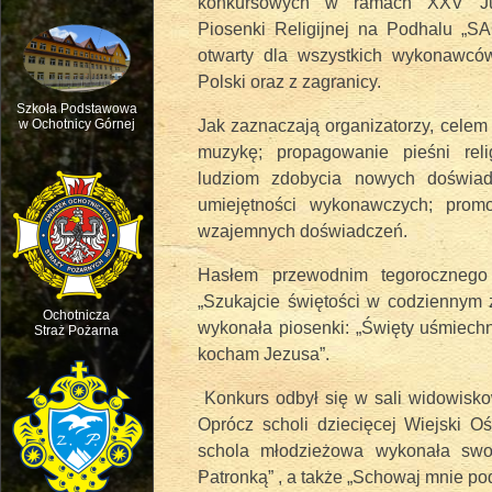
konkursowych w ramach XXV Jubi
Piosenki Religijnej na Podhalu „
otwarty dla wszystkich wykonawców
Polski oraz z zagranicy.
Szkoła Podstawowa
Jak zaznaczają organizatorzy, celem 
w Ochotnicy Górnej
muzykę; propagowanie pieśni reli
Msza św. w intencji ruchu pasterskie
ludziom zdobycia nowych doświad
umiejętności wykonawczych; prom
wzajemnych doświadczeń.
Hasłem przewodnim tegorocznego
„Szukajcie świętości w codziennym ż
Ochotnicza
wykonała piosenki: „Święty uśmiechn
Straż Pożarna
kocham Jezusa”.
Konkurs odbył się w sali widowisko
Oprócz scholi dziecięcej Wiejski Oś
schola młodzieżowa wykonała swoj
Święto dziecięcej Radości - Dzień D
Patronką” , a także „Schowaj mnie po