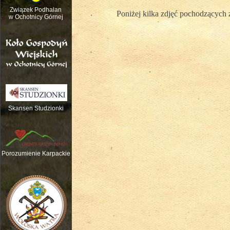
Związek Podhalan
Poniżej kilka zdjęć pochodzących 
w Ochotnicy Górnej
Skansen Studzionki
Nauka gry na tradycyjnych instrume
Porozumienie Karpackie