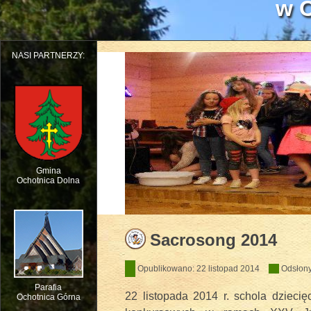
w O
NASI PARTNERZY:
Gmina
Ochotnica Dolna
Dziecięcy Teatr Muzyczny HEJO w W
Sacrosong 2014
Opublikowano: 22 listopad 2014
Odsłony
Parafia
22 listopada 2014 r. schola dziecię
Ochotnica Górna