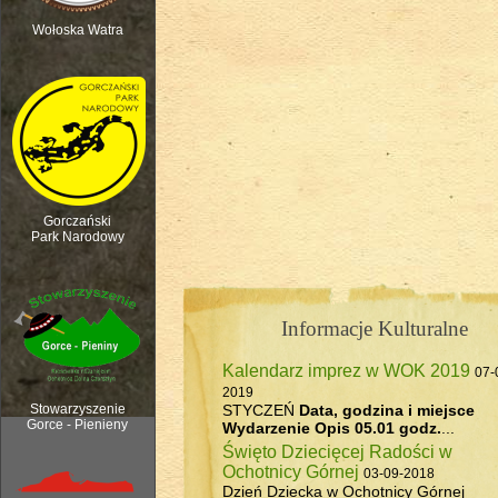
Wołoska Watra
Polana Kurnytowa - Forendówki 2018
Gorczański
Park Narodowy
Informacje Kulturalne
Kalendarz imprez w WOK 2019
07-
Rozpoczęcie sezonu pasterskiego, 6
2019
STYCZEŃ
Data, godzina i miejsce
Stowarzyszenie
Gorce - Pienieny
Wydarzenie
Opis
05.01 godz.
...
Święto Dziecięcej Radości w
Ochotnicy Górnej
03-09-2018
Dzień Dziecka w Ochotnicy Górnej