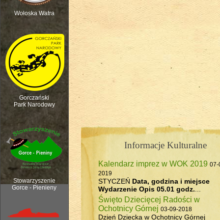
Wołoska Watra
Polana Kurnytowa - Forendówki 2018
Gorczański
Park Narodowy
Informacje Kulturalne
Kalendarz imprez w WOK 2019
07-
Rozpoczęcie sezonu pasterskiego, 6
2019
STYCZEŃ
Data, godzina i miejsce
Stowarzyszenie
Gorce - Pienieny
Wydarzenie
Opis
05.01 godz.
...
Święto Dziecięcej Radości w
Ochotnicy Górnej
03-09-2018
Dzień Dziecka w Ochotnicy Górnej