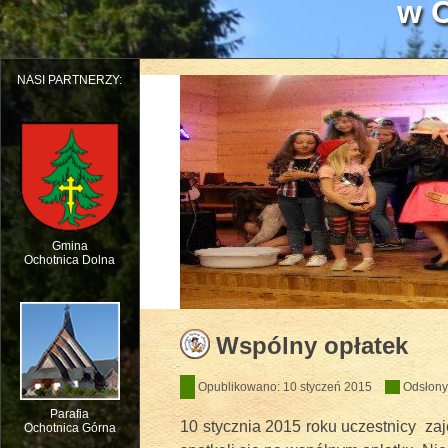
w O
NASI PARTNERZY:
Gmina
Ochotnica Dolna
Dziecięcy Teatr Muzyczny HEJO w W
Wspólny opłatek
Opublikowano: 10 styczeń 2015
Odsłony
Parafia
10 stycznia 2015 roku uczestnicy za
Ochotnica Górna