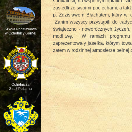
spotkali się na wspólnym opłatku. Nie
zasiedli ze swoimi pociechami; a ta
p. Zdzisławem Błachutem, który w k
Zanim wszyscy przystąpili do tradyc
świąteczno - noworocznych życzeń, 
Szkoła Podstawowa
w Ochotnicy Górnej
modlitwę. W ramach programu ar
zaprezentowały jasełka, którym towa
Msza św. w intencji ruchu pasterskie
zatem w rodzinnej atmosferze pełnej c
Ochotnicza
Straż Pożarna
Święto dziecięcej Radości - Dzień D