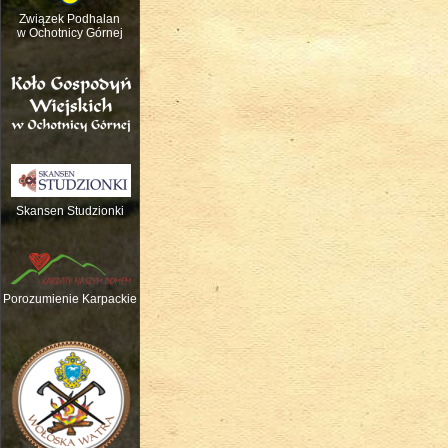
Związek Podhalan
w Ochotnicy Górnej
Skansen Studzionki
Nauka gry na tradycyjnych instrume
Porozumienie Karpackie