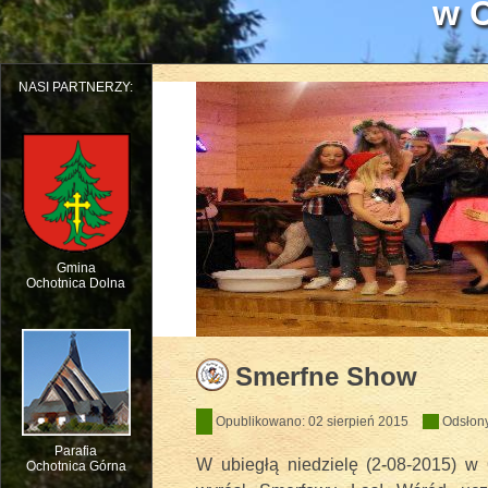
w O
NASI PARTNERZY:
Gmina
Ochotnica Dolna
Dziecięcy Teatr Muzyczny HEJO w W
Smerfne Show
Opublikowano: 02 sierpień 2015
Odsłon
Parafia
W ubiegłą niedzielę (2-08-2015) w
Ochotnica Górna