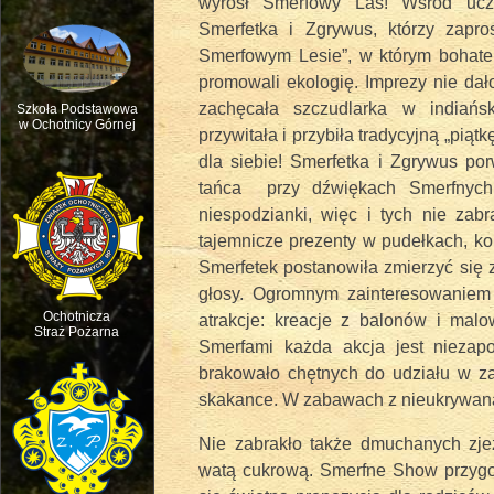
wyrósł Smerfowy Las! Wśród ucze
Smerfetka i Zgrywus, którzy zapro
Smerfowym Lesie”, w którym bohater
promowali ekologię. Imprezy nie da
zachęcała szczudlarka w indiańsk
Szkoła Podstawowa
w Ochotnicy Górnej
przywitała i przybiła tradycyjną „pi
dla siebie! Smerfetka i Zgrywus por
Msza św. w intencji ruchu pasterskie
tańca przy dźwiękach Smerfnych
niespodzianki, więc i tych nie zabr
tajemnicze prezenty w pudełkach, ko
Smerfetek postanowiła zmierzyć się 
głosy. Ogromnym zainteresowaniem
Ochotnicza
atrakcje: kreacje z balonów i malo
Straż Pożarna
Smerfami każda akcja jest niezap
brakowało chętnych do udziału w z
skakance. W zabawach z nieukrywaną r
Nie zabrakło także dmuchanych zjeż
watą cukrową. Smerfne Show przygot
Święto dziecięcej Radości - Dzień D