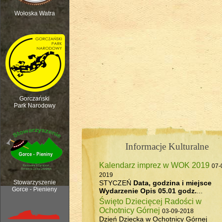
Wołoska Watra
Polana Kurnytowa - Forendówki 2018
Gorczański
Park Narodowy
Informacje Kulturalne
Kalendarz imprez w WOK 2019
07-
Rozpoczęcie sezonu pasterskiego, 6
2019
STYCZEŃ
Data, godzina i miejsce
Stowarzyszenie
Gorce - Pienieny
Wydarzenie
Opis
05.01 godz.
...
Święto Dziecięcej Radości w
Ochotnicy Górnej
03-09-2018
Dzień Dziecka w Ochotnicy Górnej