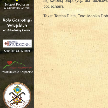
się świetną propozycją dla rodziców,
Związek Podhalan
pociechami.
w Ochotnicy Górnej
Tekst: Teresa Plata, Foto: Monika Do
Skansen Studzionki
Nauka gry na tradycyjnych instrume
Porozumienie Karpackie