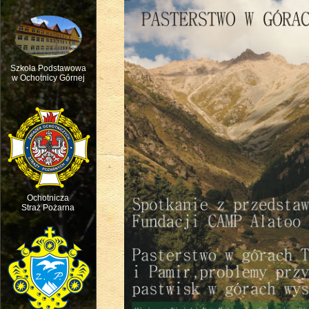
Szkoła Podstawowa
w Ochotnicy Górnej
Msza św. w intencji ruchu pasterskie
Ochotnicza
Straż Pożarna
Święto dziecięcej Radości - Dzień D