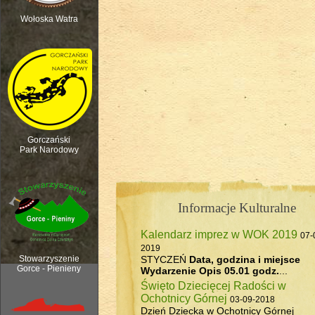
Wołoska Watra
Polana Kurnytowa - Forendówki 2018
Gorczański
Park Narodowy
Informacje Kulturalne
Kalendarz imprez w WOK 2019
07-
Rozpoczęcie sezonu pasterskiego, 6
2019
STYCZEŃ
Data, godzina i miejsce
Stowarzyszenie
Gorce - Pienieny
Wydarzenie
Opis
05.01 godz.
...
Święto Dziecięcej Radości w
Ochotnicy Górnej
03-09-2018
Dzień Dziecka w Ochotnicy Górnej