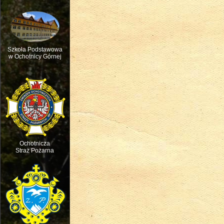
Szkoła Podstawowa
w Ochotnicy Górnej
Msza św. w intencji ruchu pasterskie
Ochotnicza
Straż Pożarna
Święto dziecięcej Radości - Dzień D