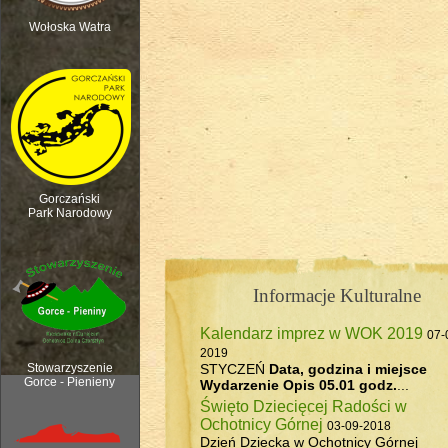
Wołoska Watra
Polana Kurnytowa - Forendówki 2018
Gorczański
Park Narodowy
Informacje Kulturalne
Kalendarz imprez w WOK 2019
07-
Rozpoczęcie sezonu pasterskiego, 6
2019
STYCZEŃ
Data, godzina i miejsce
Stowarzyszenie
Gorce - Pienieny
Wydarzenie
Opis
05.01 godz.
...
Święto Dziecięcej Radości w
Ochotnicy Górnej
03-09-2018
Dzień Dziecka w Ochotnicy Górnej