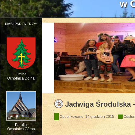
w O
NASI PARTNERZY:
Gmina
Ochotnica Dolna
Dziecięcy Teatr Muzyczny HEJO w W
Jadwiga Środulska 
Opublikowano: 14 grudzień 2015
Odsłon
Parafia
Ochotnica Górna