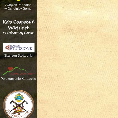
Związek Podhalan
w Ochotnicy Górnej
Skansen Studzionki
Nauka gry na tradycyjnych instrume
Porozumienie Karpackie