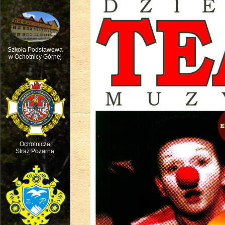
Szkoła Podstawowa
w Ochotnicy Górnej
Msza św. w intencji ruchu pasterskie
Ochotnicza
Straż Pożarna
Święto dziecięcej Radości - Dzień D