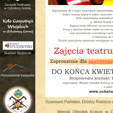
Związek Podhalan
w Ochotnicy Górnej
Skansen Studzionki
Nauka gry na tradycyjnych instrume
Porozumienie Karpackie
Szanowni Państwo, Drodzy Rodzice or
Wiejski Ośrodek Kultury w Ocho