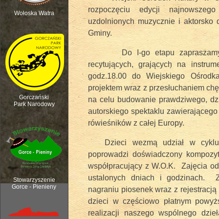
rozpoczęciu edycji najnowszego
Wołoska Watra
uzdolnionych muzycznie i aktorsko d
Gminy.
Polana Kurnytowa - Forendówki 2018
Do I-go etapu zapraszamy wsz
recytujących, grających na instr
godz.18.00 do Wiejskiego Ośrodk
projektem wraz z przesłuchaniem chęt
Gorczański
na celu budowanie prawdziwego, dz
Park Narodowy
autorskiego spektaklu zawierającego 
rówieśników z całej Europy.
Dzieci wezmą udział w cyklu za
poprowadzi doświadczony kompozyto
współpracujący z W.O.K. Zajęcia o
Rozpoczęcie sezonu pasterskiego, 6
ustalonych dniach i godzinach. Z
Stowarzyszenie
Gorce - Pienieny
nagraniu piosenek wraz z rejestracj
dzieci w częściowo płatnym powyż
realizacji naszego wspólnego dzi