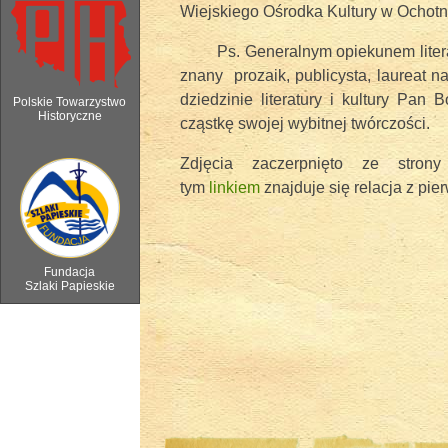
Wiejskiego Ośrodka Kultury w Ochotn
Ps. Generalnym opiekunem literack
znany prozaik, publicysta, laureat
dziedzinie literatury i kultury Pa
Polskie Towarzystwo
Historyczne
cząstkę swojej wybitnej twórczości.
Zdjęcia zaczerpnięto ze stro
6 sierpnia 2018 - Watra w Ochotnicy 
tym
linkiem
znajduje się relacja z pie
Fundacja
Szlaki Papieskie