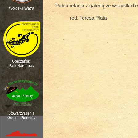
Pełna relacja z galerią ze wszystkich 
Wołoska Watra
red. Teresa Plata
Polana Kurnytowa - Forendówki 2018
Gorczański
Park Narodowy
Rozpoczęcie sezonu pasterskiego, 6
Stowarzyszenie
Gorce - Pienieny