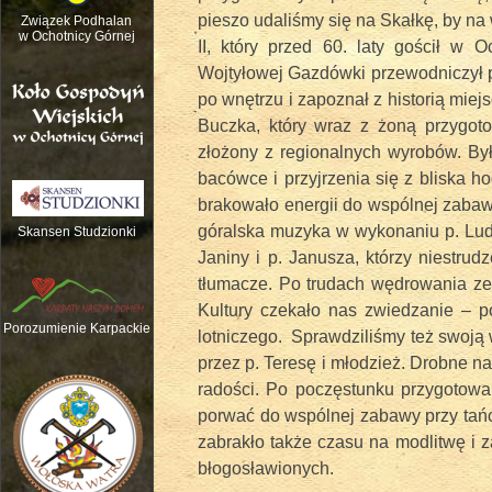
pieszo udaliśmy się na Skałkę, by n
Związek Podhalan
w Ochotnicy Górnej
II, który przed 60. laty gościł w 
Wojtyłowej Gazdówki przewodniczył p.
po wnętrzu i zapoznał z historią mie
Buczka, który wraz z żoną przygoto
złożony z regionalnych wyrobów. Był
bacówce i przyjrzenia się z bliska h
brakowało energii do wspólnej zabaw
góralska muzyka w wykonaniu p. Lud
Skansen Studzionki
Janiny i p. Janusza, którzy niestru
Nauka gry na tradycyjnych instrume
tłumacze. Po trudach wędrowania ze
Kultury czekało nas zwiedzanie – 
Porozumienie Karpackie
lotniczego. Sprawdziliśmy też swoją
przez p. Teresę i młodzież. Drobne 
radości. Po poczęstunku przygoto
porwać do wspólnej zabawy przy tańc
zabrakło także czasu na modlitwę i z
błogosławionych.