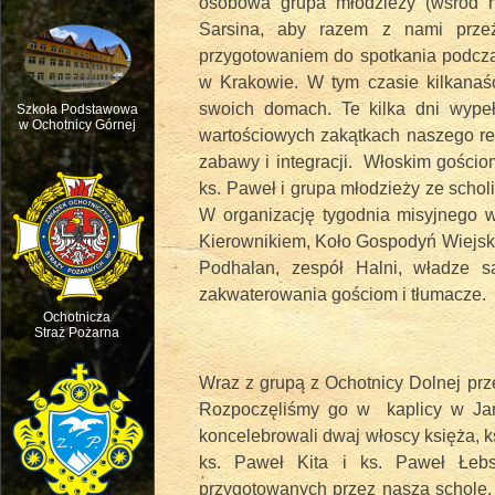
osobowa grupa młodzieży (wśród n
Sarsina, aby razem z nami prze
przygotowaniem do spotkania podcz
w Krakowie. W tym czasie kilkanaśc
swoich domach. Te kilka dni wype
Szkoła Podstawowa
w Ochotnicy Górnej
wartościowych zakątkach naszego reg
zabawy i integracji. Włoskim gościo
Msza św. w intencji ruchu pasterskie
ks. Paweł i grupa młodzieży ze schol
W organizację tygodnia misyjnego wł
Kierownikiem, Koło Gospodyń Wiejski
Podhalan, zespół Halni, władze sa
zakwaterowania gościom i tłumacze.
Ochotnicza
Straż Pożarna
Wraz z grupą z Ochotnicy Dolnej prze
Rozpoczęliśmy go w kaplicy w Jam
koncelebrowali dwaj włoscy księża, k
ks. Paweł Kita i ks. Paweł Łebsk
Święto dziecięcej Radości - Dzień D
przygotowanych przez naszą scholę,