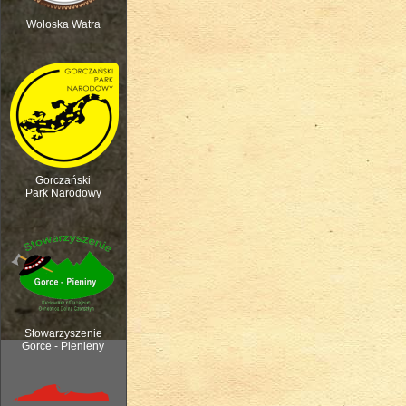
Wołoska Watra
Polana Kurnytowa - Forendówki 2018
Gorczański
Park Narodowy
Rozpoczęcie sezonu pasterskiego, 6
Stowarzyszenie
Gorce - Pienieny