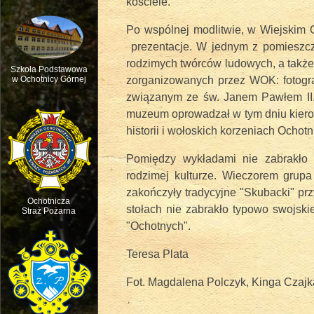
kościele.
Po wspólnej modlitwie, w Wiejskim O
prezentacje. W jednym z pomieszcz
rodzimych twórców ludowych, a także
Szkoła Podstawowa
zorganizowanych przez WOK: fotogra
w Ochotnicy Górnej
związanym ze św. Janem Pawłem II.
Msza św. w intencji ruchu pasterskie
muzeum oprowadzał w tym dniu kiero
historii i wołoskich korzeniach Ochotn
Pomiędzy wykładami nie zabrakło 
rodzimej kulturze. Wieczorem grupa 
zakończyły tradycyjne "Skubacki" p
Ochotnicza
stołach nie zabrakło typowo swojsk
Straż Pożarna
"Ochotnych".
Teresa Plata
Fot. Magdalena Polczyk, Kinga Czajk
Święto dziecięcej Radości - Dzień D