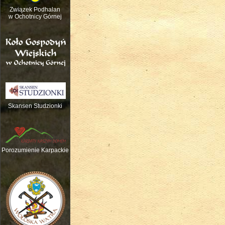
Związek Podhalan
w Ochotnicy Górnej
Skansen Studzionki
Nauka gry na tradycyjnych instrume
Porozumienie Karpackie