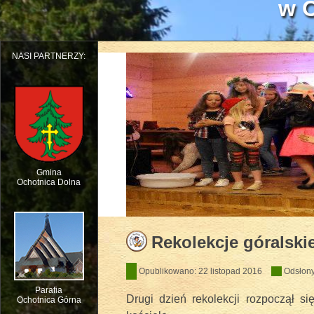
w O
NASI PARTNERZY:
Gmina
Ochotnica Dolna
Dziecięcy Teatr Muzyczny HEJO w W
Rekolekcje góralskie
Opublikowano: 22 listopad 2016
Odsłony
Parafia
Drugi dzień rekolekcji rozpoczął s
Ochotnica Górna