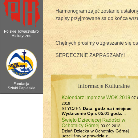
Harmonogram zajęć zostanie ustalony
zapisy przyjmowane są do końca wrze
Polskie Towarzystwo
Historyczne
Chętnych prosimy o zgłaszanie się os
6 sierpnia 2018 - Watra w Ochotnicy 
SERDECZNIE ZAPRASZAMY!
Fundacja
Informacje Kulturalne
Szlaki Papieskie
Kalendarz imprez w WOK 2019
07-
2019
STYCZEŃ
Data, godzina i miejsce
Wydarzenie
Opis
05.01 godz.
...
Święto Dziecięcej Radości w
Ochotnicy Górnej
03-09-2018
Dzień Dziecka w Ochotnicy Górnej
uczciliśmy w prawdzie z...