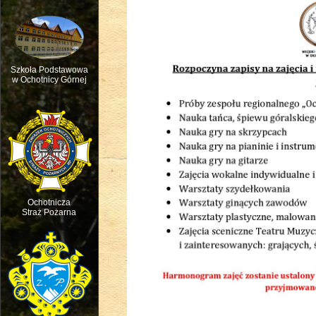
Szkoła Podstawowa
w Ochotnicy Górnej
Msza św. w intencji ruchu pasterskie
Ochotnicza
Straż Pożarna
Święto dziecięcej Radości - Dzień D