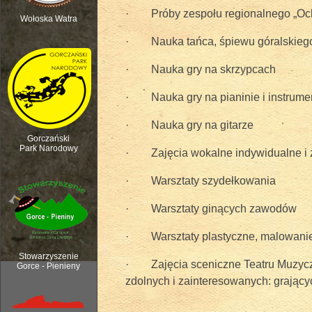
· Próby zespołu regionalnego „Ochot
Wołoska Watra
· Nauka tańca, śpiewu góralskieg
Polana Kurnytowa - Forendówki 2018
· Nauka gry na skrzypcach
· Nauka gry na pianinie i instrume
· Nauka gry na gitarze
Gorczański
Park Narodowy
· Zajęcia wokalne indywidualne i
· Warsztaty szydełkowania
· Warsztaty ginących zawodów
· Warsztaty plastyczne, malowanie
Rozpoczęcie sezonu pasterskiego, 6
Stowarzyszenie
· Zajęcia sceniczne Teatru Muzycz
Gorce - Pienieny
zdolnych i zainteresowanych: grającyc