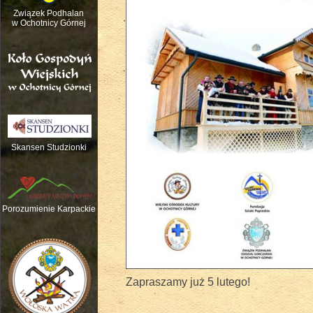
Związek Podhalan
w Ochotnicy Górnej
Skansen Studzionki
Nauka gry na tradycyjnych instrume
Porozumienie Karpackie
Zapraszamy już 5 lutego!