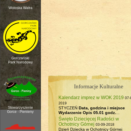
Wołoska Watra
Polana Kurnytowa - Forendówki 2018
Gorczański
Park Narodowy
Informacje Kulturalne
Kalendarz imprez w WOK 2019
07-
Rozpoczęcie sezonu pasterskiego, 6
2019
STYCZEŃ
Data, godzina i miejsce
Stowarzyszenie
Gorce - Pienieny
Wydarzenie
Opis
05.01 godz.
...
Święto Dziecięcej Radości w
Ochotnicy Górnej
03-09-2018
Dzień Dziecka w Ochotnicy Górnej