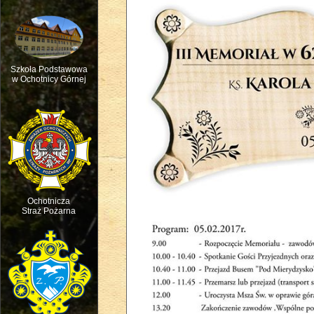
Szkoła Podstawowa
w Ochotnicy Górnej
Msza św. w intencji ruchu pasterskie
Ochotnicza
Straż Pożarna
Święto dziecięcej Radości - Dzień D