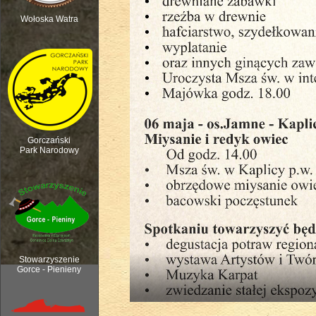
Wołoska Watra
Polana Kurnytowa - Forendówki 2018
Gorczański
Park Narodowy
Rozpoczęcie sezonu pasterskiego, 6
Stowarzyszenie
Gorce - Pienieny