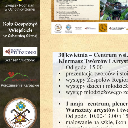
Związek Podhalan
w Ochotnicy Górnej
Skansen Studzionki
Nauka gry na tradycyjnych instrume
Porozumienie Karpackie