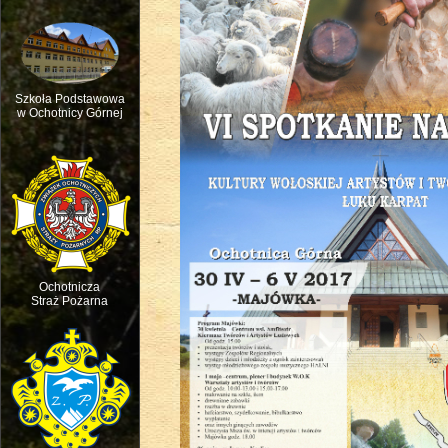
Szkoła Podstawowa
w Ochotnicy Górnej
Msza św. w intencji ruchu pasterskie
Ochotnicza
Straż Pożarna
Święto dziecięcej Radości - Dzień D