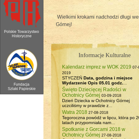
Wielkimi krokami nadchodzi długi w
Górnej!
Polskie Towarzystwo
Historyczne
Informacje Kulturalne
6 sierpnia 2018 - Watra w Ochotnicy 
Kalendarz imprez w WOK 2019
07-
2019
STYCZEŃ
Data, godzina i miejsce
Wydarzenie
Opis
05.01 godz.
...
Fundacja
Szlaki Papieskie
Święto Dziecięcej Radości w
Ochotnicy Górnej
03-09-2018
Dzień Dziecka w Ochotnicy Górnej
uczciliśmy w prawdzie z...
Watra 2018
27-08-2018
Tegoroczna powódź w lipcu, która po 2
latach przypomniała nam...
Spotkanie z Gorcami 2018 w
Ochotnicy Górnej
27-08-2018