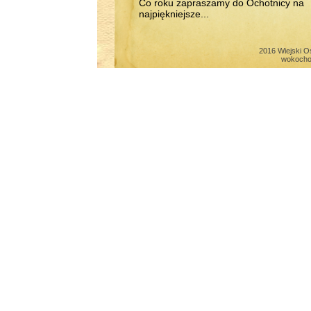
Co roku zapraszamy do Ochotnicy na
najpiękniejsze...
2016 Wiejski O
wokocho