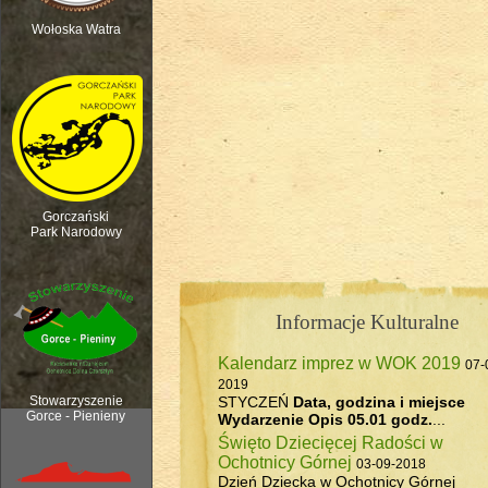
Wołoska Watra
Polana Kurnytowa - Forendówki 2018
Gorczański
Park Narodowy
Informacje Kulturalne
Kalendarz imprez w WOK 2019
07-
Rozpoczęcie sezonu pasterskiego, 6
2019
STYCZEŃ
Data, godzina i miejsce
Stowarzyszenie
Gorce - Pienieny
Wydarzenie
Opis
05.01 godz.
...
Święto Dziecięcej Radości w
Ochotnicy Górnej
03-09-2018
Dzień Dziecka w Ochotnicy Górnej