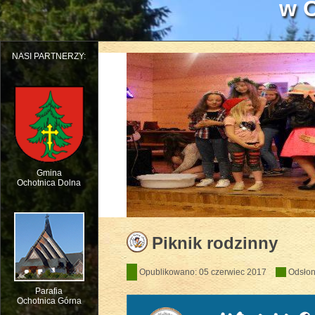
w O
NASI PARTNERZY:
Gmina
Ochotnica Dolna
Dziecięcy Teatr Muzyczny HEJO w W
Piknik rodzinny
Opublikowano: 05 czerwiec 2017
Odsłon
Parafia
Ochotnica Górna