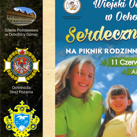
Szkoła Podstawowa
w Ochotnicy Górnej
Msza św. w intencji ruchu pasterskie
Ochotnicza
Straż Pożarna
Święto dziecięcej Radości - Dzień D