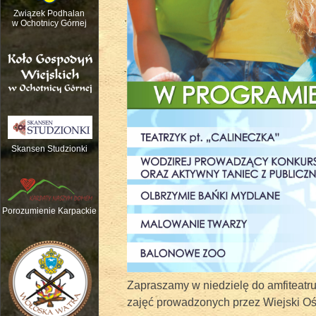
Związek Podhalan
w Ochotnicy Górnej
Skansen Studzionki
Nauka gry na tradycyjnych instrume
Porozumienie Karpackie
Zapraszamy w niedzielę do amfiteatru
zajęć prowadzonych przez Wiejski Oś