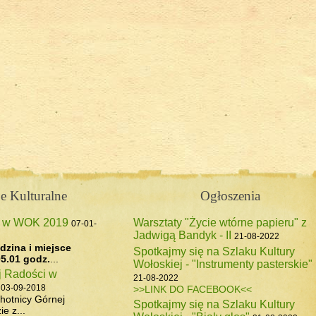
 Forendówki 2018
e Kulturalne
Ogłoszenia
z w WOK 2019
Warsztaty "Życie wtórne papieru" z
07-01-
Jadwigą Bandyk - II
pasterskiego, 6 maj 2017
21-08-2022
dzina i miejsce
Spotkajmy się na Szlaku Kultury
5.01 godz.
...
Wołoskiej - "Instrumenty pasterskie"
j Radości w
21-08-2022
03-09-2018
>>LINK DO FACEBOOK<<
hotnicy Górnej
Spotkajmy się na Szlaku Kultury
e z...