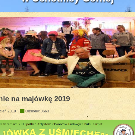
zyczny HEJO w WOK'u 2018
nie na majówkę 2019
cień 2019
Odsłony: 3663