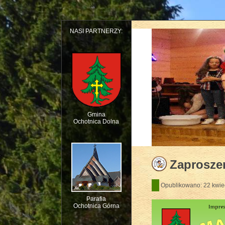
NASI PARTNERZY:
Gmina
Ochotnica Dolna
Dziecięcy Teatr Mu
Zaprosze
Opublikowano: 22 kwie
Parafia
Ochotnica Górna