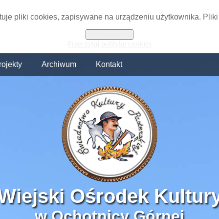
tuje pliki cookies, zapisywane na urządzeniu użytkownika. Plik
Ok, rozumiem
Przeczytaj politykę cookies
rojekty
Archiwum
Kontakt
Wiejski Ośrodek Kultur
w Ochotnicy Górnej