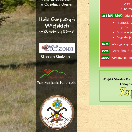
Związek Podhalan
w Ochotnicy Górnej
Skansen Studzionki
Nauka gry na trady
Porozumienie Karpackie