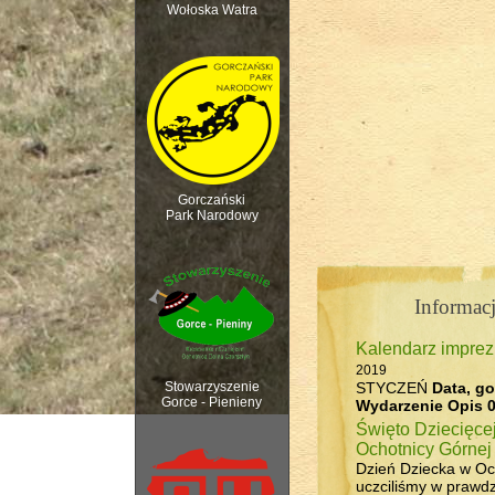
Wołoska Watra
Polana Kurnytowa -
Gorczański
Park Narodowy
Informacj
Kalendarz impre
Rozpoczęcie sezonu 
2019
STYCZEŃ
Data, go
Stowarzyszenie
Gorce - Pienieny
Wydarzenie
Opis
0
Święto Dziecięce
Ochotnicy Górnej
Dzień Dziecka w Oc
uczciliśmy w prawdzi