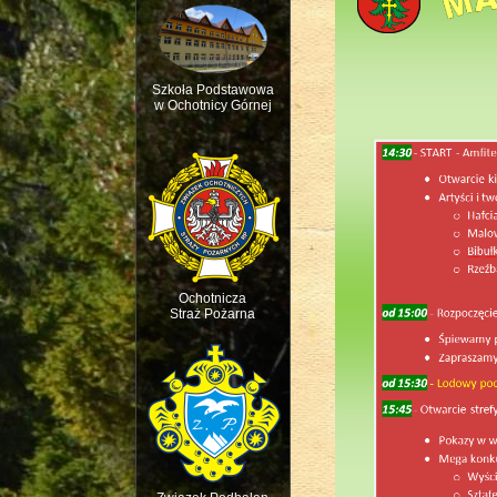
Szkoła Podstawowa
w Ochotnicy Górnej
Msza św. w intencji 
Ochotnicza
Straż Pożarna
Święto dziecięcej R