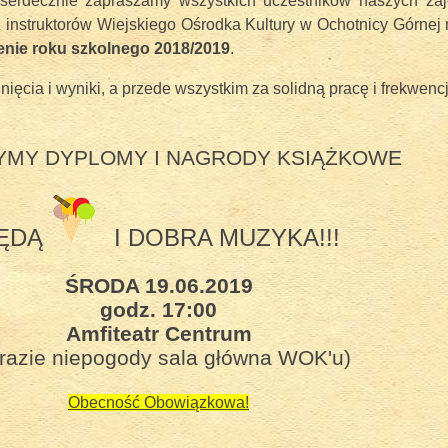
serdecznie zapraszamy wszystkich uczestników naszych zaj
instruktorów Wiejskiego Ośrodka Kultury w Ochotnicy Górnej
enie roku szkolnego 2018/2019
.
ięcia i wyniki, a przede wszystkim za solidną pracę i frekwenc
ruchu pasterskiego, 24 czerwiec 2017
MY DYPLOMY I NAGRODY KSIĄŻKOWE
ĘDĄ
I DOBRA MUZYKA!!!
ŚRODA 19.06.2019
godz. 17:00
Amfiteatr Centrum
razie niepogody sala główna WOK'u)
Obecność Obowiązkowa!
adości - Dzień Dziecka 2018