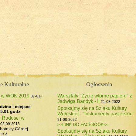
 Forendówki 2018
e Kulturalne
Ogłoszenia
z w WOK 2019
Warsztaty "Życie wtórne papieru" z
07-01-
Jadwigą Bandyk - II
pasterskiego, 6 maj 2017
21-08-2022
dzina i miejsce
Spotkajmy się na Szlaku Kultury
5.01 godz.
...
Wołoskiej - "Instrumenty pasterskie"
j Radości w
21-08-2022
03-09-2018
>>LINK DO FACEBOOK<<
hotnicy Górnej
Spotkajmy się na Szlaku Kultury
e z...