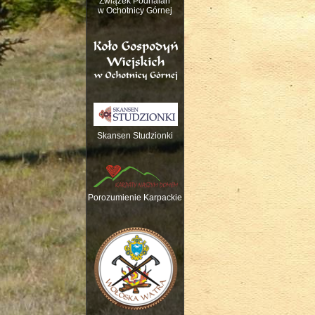
Związek Podhalan
w Ochotnicy Górnej
Skansen Studzionki
Nauka gry na trady
Porozumienie Karpackie