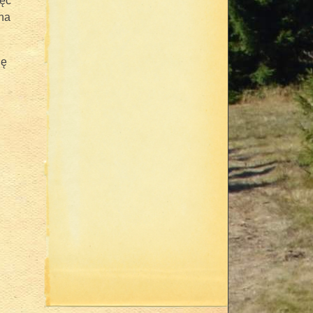
ęć
 na
ję