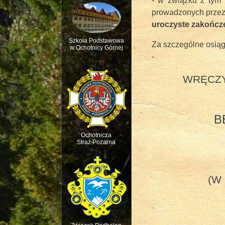
- w związku z tym 
prowadzonych przez 
uroczyste zakończ
Szkoła Podstawowa
Za szczególne osiągn
w Ochotnicy Górnej
-
Msza św. w intencji 
WRĘCZY
B
Ochotnicza
Straż Pożarna
(W 
Święto dziecięcej R