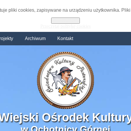
tuje pliki cookies, zapisywane na urządzeniu użytkownika. Plik
Ok, rozumiem
Przeczytaj politykę cookies
rojekty
Archiwum
Kontakt
Wiejski Ośrodek Kultur
w Ochotnicy Górnej