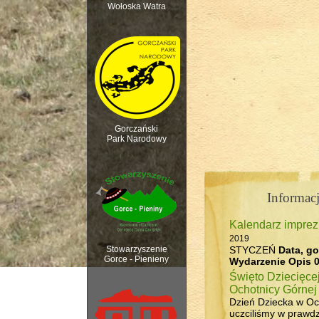
Wołoska Watra
Polana Kurnytowa -
Gorczański
Park Narodowy
Informacj
Kalendarz impre
Rozpoczęcie sezonu 
2019
STYCZEŃ
Data, go
Stowarzyszenie
Gorce - Pienieny
Wydarzenie
Opis
0
Święto Dziecięce
Ochotnicy Górnej
Dzień Dziecka w Oc
uczciliśmy w prawdzi