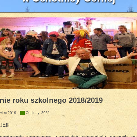
zyczny HEJO w WOK'u 2018
nie roku szkolnego 2018/2019
wiec 2019
Odsłony: 3081
E!!!