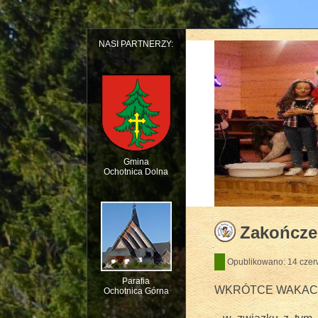
NASI PARTNERZY:
Gmina
Ochotnica Dolna
Dziecięcy Teatr Mu
Zakończe
Opublikowano: 14 czer
Parafia
WKRÓTCE WAKACJ
Ochotnica Górna