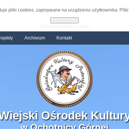
tuje pliki cookies, zapisywane na urządzeniu użytkownika. Plik
Ok, rozumiem
Przeczytaj politykę cookies
rojekty
Archiwum
Kontakt
Wiejski Ośrodek Kultur
w Ochotnicy Górnej