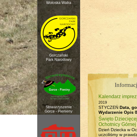
Wołoska Watra
Polana Kurnytowa -
Gorczański
Park Narodowy
Informacj
Kalendarz impre
Rozpoczęcie sezonu 
2019
STYCZEŃ
Data, go
Stowarzyszenie
Gorce - Pienieny
Wydarzenie
Opis
0
Święto Dziecięce
Ochotnicy Górnej
Dzień Dziecka w Oc
uczciliśmy w prawdzi