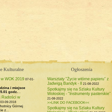
 Forendówki 2018
e Kulturalne
Ogłoszenia
z w WOK 2019
Warsztaty "Życie wtórne papieru" z
07-01-
Jadwigą Bandyk - II
pasterskiego, 6 maj 2017
21-08-2022
dzina i miejsce
Spotkajmy się na Szlaku Kultury
5.01 godz.
...
Wołoskiej - "Instrumenty pasterskie"
j Radości w
21-08-2022
03-09-2018
>>LINK DO FACEBOOK<<
hotnicy Górnej
Spotkajmy się na Szlaku Kultury
e z...