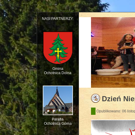
NASI PARTNERZY:
Gmina
Ochotnica Dolna
Dziecięcy Teatr Mu
Dzień Nie
Opublikowano: 06 list
Parafia
Ochotnica Górna