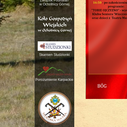
Związek Podhalan
w Ochotnicy Górnej
Skansen Studzionki
Nauka gry na trady
Porozumienie Karpackie