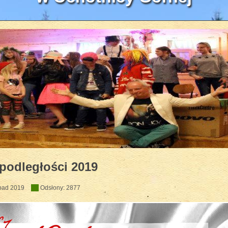
zyczny HEJO w WOK'u 2018
podległości 2019
opad 2019
Odsłony: 2877