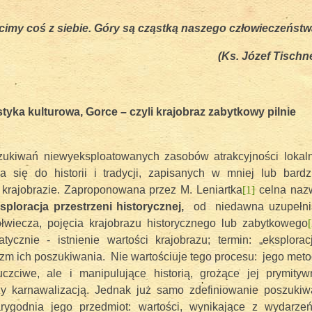
acimy coś z siebie. Góry są cząstką naszego człowieczeństw
 Forendówki 2018
(Ks. Józef Tischn
styka kulturowa, Gorce – czyli krajobraz zabytkowy pilnie
ukiwań niewyeksploatowanych zasobów atrakcyjności lokaln
a się do historii i tradycji, zapisanych w mniej lub bardz
krajobrazie. Zaproponowana przez M. Leniartka
[1]
celna naz
sploracja przestrzeni historycznej,
od niedawna uzupełni
wiecza, pojęcia krajobrazu historycznego lub zabytkowego
[
pasterskiego, 6 maj 2017
tycznie - istnienie wartości krajobrazu; termin: „eksplorac
m ich poszukiwania. Nie wartościuje tego procesu: jego met
zciwe, ale i manipulujące historią, grożące jej prymityw
zy karnawalizacją. Jednak już samo zdefiniowanie poszukiw
rygodnia jego przedmiot: wartości, wynikające z wydarzeń