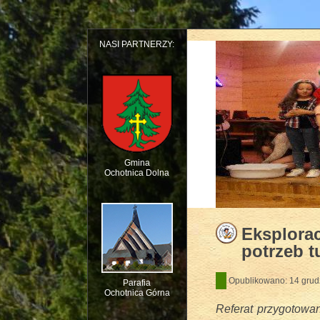
NASI PARTNERZY:
Gmina
Ochotnica Dolna
Dziecięcy Teatr Mu
Eksplorac
potrzeb t
Opublikowano: 14 grud
Parafia
Ochotnica Górna
Referat przygotowa