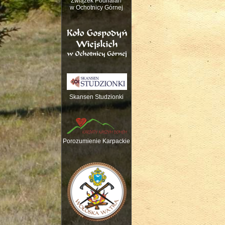
Związek Podhalan
w Ochotnicy Górnej
Skansen Studzionki
Nauka gry na trady
Porozumienie Karpackie