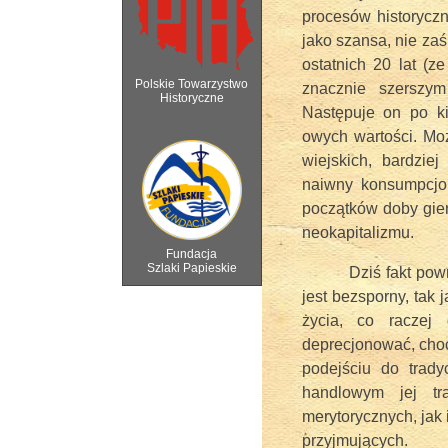
procesów historycz
jako szansa, nie za
ostatnich 20 lat (
Polskie Towarzystwo
znacznie szerszym
Historyczne
Następuje on po ki
owych wartości. Moż
6 sierpnia 2018 - Wa
wiejskich, bardziej
naiwny konsumpcjoni
początków doby gier
neokapitalizmu.
Fundacja
Szlaki Papieskie
Dziś fakt pow
jest bezsporny, tak 
życia, co raczej
deprecjonować, cho
podejściu do trady
handlowym jej tra
merytorycznych, jak i
przyjmujących.