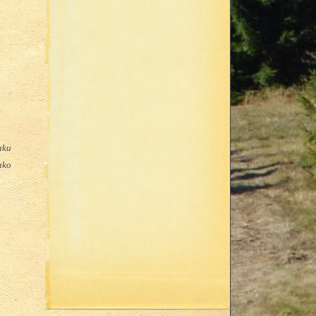
aku
ako