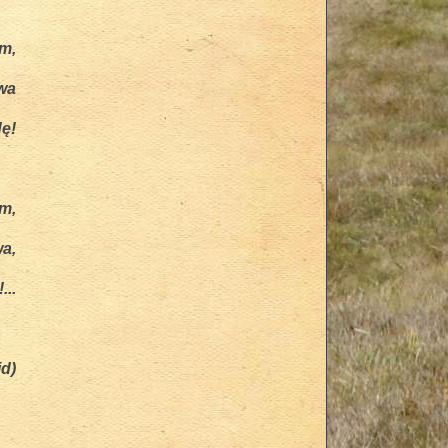
am,
wa
ę!
am,
wa,
...
d)