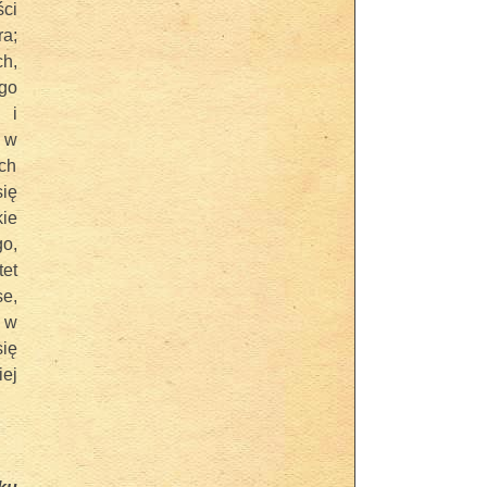
ci
a;
h,
ego
 i
ą w
ich
się
ie
o,
et
se,
 w
ię
iej