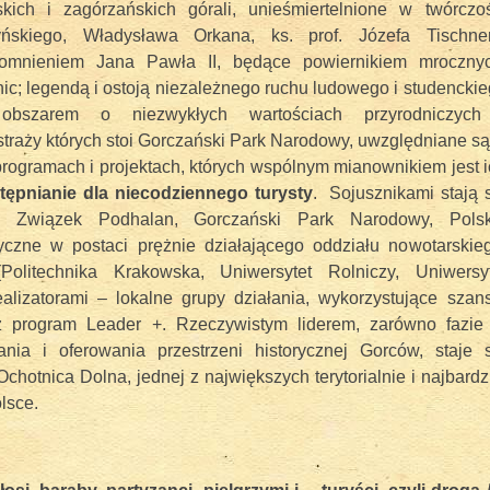
skich i zagórzańskich górali, unieśmiertelnione w twórczoś
skiego, Władysława Orkana, ks. prof. Józefa Tischner
omnieniem Jana Pawła II, będące powiernikiem mrocznyc
nic; legendą i ostoją niezależnego ruchu ludowego i studencki
obszarem o niezwykłych wartościach przyrodniczych
straży których stoi Gorczański Park Narodowy, uwzględniane s
 programach i projektach, których wspólnym mianownikiem jest 
tępnianie dla niecodziennego turysty
. Sojusznikami stają 
y, Związek Podhalan, Gorczański Park Narodowy, Polsk
yczne w postaci prężnie działającego oddziału nowotarskieg
Politechnika Krakowska, Uniwersytet Rolniczy, Uniwersyt
realizatorami – lokalne grupy działania, wykorzystujące szan
z program Leader +. Rzeczywistym liderem, zarówno fazie
ania i oferowania przestrzeni historycznej Gorców, staje s
hotnica Dolna, jednej z największych terytorialnie i najbardz
Polsce.