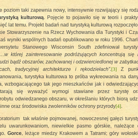
e poziom taki zapewnia nowy, intensywnie rozwijający się rod
urystyką kulturową
. Pojęcie to pojawiło się w teorii i prakt
ięć lat temu. Projekt badań nad turystyką kulturową rozpoczęł
kie Stowarzyszenie na Rzecz Wychowania dla Turystyki i Cza
aś wyniki wspólnych badań opublikowano w roku 1996. Charl
ersytetu Stanowego Wisconsin South zdefiniował turysty
…w której zainteresowanie podróżujących koncentrują się 
 ludzi bądź obszarów, zachowanej i odzwierciedlonej w zabytka
cach, tradycyjnej architekturze i rękodziełach”.
[3]
Z punk
planowania, turystyka kulturowa to próba wykreowania na da
a, wzbogacającego tak jego mieszkańców jak i odwiedzającyc
tarają się wyważyć wymogi stawiane przez turystę or
obytu odwiedzanego obszaru, w określaniu których biorą udz
inne oraz środowiska zwolenników ochrony przyrody
[4]
.
ratorium tak właśnie pojmowanej, nowoczesnej gałęzi turyst
wielu uwarunkowaniom, niewielkie pasmo górskie, należące 
go.
Gorce
, leżące miedzy Krakowem a Tatrami; góry wołoski