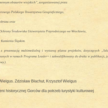
zennym obszarów wiejskich”, zorganizowanej przez
urowego Polskiego Towarzystwa Geograficznego,
jobrazu oraz
i Ochrony Środowiska Uniwersytetu Przyrodniczego we Wrocławiu,
ruchu pasterskiego, 24 czerwiec 2017
w Kamieniu Śląskim.
 z prezentacją multimedialną i wystawą plansz projektów, dotyczących „Szl
nanych w ramach Programu Leader+ i zakwalifikowany do druku w publikacji, j
wy.)
ielgus. Zdzisław Błachut, Krzysztof Wielgus
eni historycznej Gorców dla potrzeb turystyki kulturowej
adości - Dzień Dziecka 2018