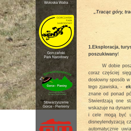
Wołoska Watra
„Tracąc góry, tr
Polana Kurnytowa -
1.Eksploracja, tury
Gorczański
poszukiwany
!
Park Narodowy
W dobie posz
coraz częściej sięg
dosłowny sposób w 
tego zjawiska, -
ek
znane od ponad pół
Rozpoczęcie sezonu 
Stwierdzają one sta
Stowarzyszenie
Gorce - Pienieny
wskazuje na dynamiz
i cele mogą być uc
disneylendyzacją c
automatycznie uwia