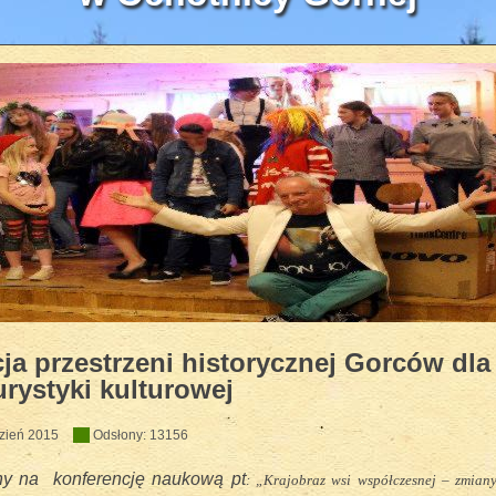
zyczny HEJO w WOK'u 2018
ja przestrzeni historycznej Gorców dla
urystyki kulturowej
zień 2015
Odsłony: 13156
ny na konferencję naukową pt
: „Krajobraz wsi współczesnej – zmian