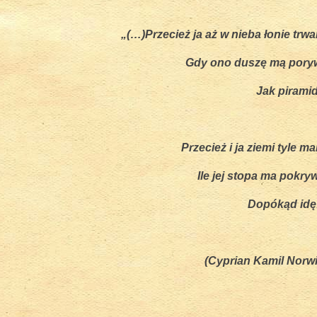
„(…)Przecież ja aż w nieba łonie trw
Gdy ono duszę mą pory
Jak piramid
Przecież i ja ziemi tyle m
cyjnych instrumentach ludowych w WOK 2018
Ile jej stopa ma pokry
Dopókąd idę!
(Cyprian Kamil Norwi