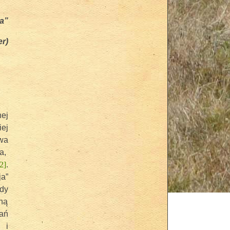
a”
er)
ej
iej
wa
a,
2]
.
ja”
ody
ną
ań
 i