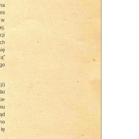
ana
ami
 w
j.
cji
ach
się
zą”
ego
ji)
lki
ie
mu
ąd
no
 tę