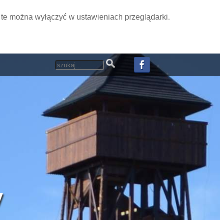
i te można wyłączyć w ustawieniach przeglądarki.
y