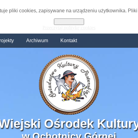
tuje pliki cookies, zapisywane na urządzeniu użytkownika. Plik
Ok, rozumiem
Przeczytaj politykę cookies
rojekty
Archiwum
Kontakt
Wiejski Ośrodek Kultur
w Ochotnicy Górnej