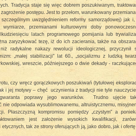
nych. Tradycja staje się więc dobrem poszukiwanym, traktow
ś zagrożenie postępu. Jest to przełom, warunkowany przemian
ze szczególnym uwzględnieniem reformy samorządowej) jak i,
 wymiarze, przemianami kulturowymi doby ponowoczesne
lkudziesięciu latach programowego pomijania lub trywializa
na zaryzykować tezę, iż do ich zacierania, także na obszar
tra w Ochotnicy Górnej
 niż radykalne nakazy rewolucji ideologicznej, przyczynił 
zm: „małej stabilizacji” lat 60., „socjalizmu z ludzką twar
kowskiej, wreszcie, późniejszego o dwie dekady - raczkując
rotu, czy wręcz gorączkowych poszukiwań (tytułowej eksplorac
jak i jej motywy – chęć uczynienia z tradycji nie tyle nauczycie
 gwaranta poprawy jego warunków. Trudno ujęcie tak
ć nie odpowiada wysublimowanemu, altruistycznemu, misyjne
cji. Płaszczyzną kompromisu pomiędzy „czystym” a poniek
ktowaniem jest założenie wysokich kwalifikacji, zarów
 etycznych, tak ze strony oferujących ją, jako dobro, jak i ofertę