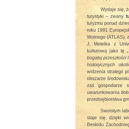
Wydaje się, ż
turystyki – zwany
t
turyzmu ponad dzies
roku 1991 Europejs
Wolnego (ATLAS), z
J. Metelka z Uniw
kulturową jako tę
„
bogatej przeszłości
historycznych okoli
widzenia strategii 
obszarze środowisk
zaś gospodarze s
uwarunkowania dobr
przedsiębiorstwa gm
Swoistym labo
staje się, dzięki 
Beskidu Zachodnie