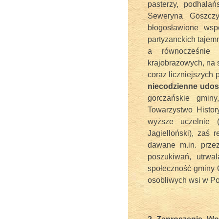
pasterzy, podhalań
Seweryna Goszczyń
błogosławione wsp
partyzanckich tajem
a równocześnie 
krajobrazowych, na 
coraz liczniejszych
niecodzienne udos
gorczańskie gmin
Towarzystwo Histor
wyższe uczelnie (
Jagielloński), zaś 
dawane m.in. prze
poszukiwań, utrwal
społeczność gminy Oc
osobliwych wsi w 