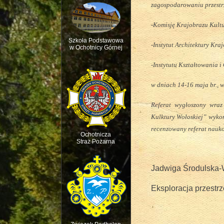
zagospodarowaniu przestr
-Komisję Krajobrazu Kult
Szkoła Podstawowa
-Instytut Architektury Kra
w Ochotnicy Górnej
-Instytutu Kształtowania 
Msza św. w intencji 
w dniach 14-16 maja br., 
Referat wygłoszony wraz
Kulktury Wołoskiej” wyko
recenzowany referat nauko
Ochotnicza
Straż Pożarna
Jadwiga Środulska-W
Eksploracja przestrz
Święto dziecięcej R