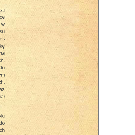
zaj
yce
o w
su
es
kę
na
ch,
tu
nym
h,
az
iał
yki
do
ch