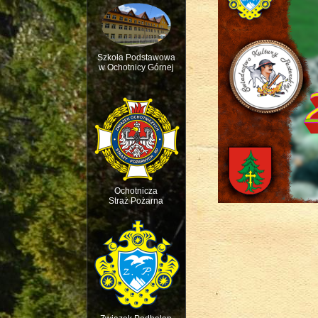
Szkoła Podstawowa
w Ochotnicy Górnej
Msza św. w intencji 
Ochotnicza
Straż Pożarna
Święto dziecięcej R