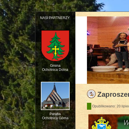
NASI PARTNERZY:
Gmina
Ochotnica Dolna
Dziecięcy Teatr Mu
Zaproszen
Opublikowano: 20 lipie
Parafia
Ochotnica Górna