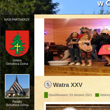
w O
NASI PARTNERZY:
Gmina
Ochotnica Dolna
Dziecięcy Teatr Muzyczny HEJO w W
Watra XXV
Opublikowano: 03 sierpień 2021
Odsłon
Parafia
Ochotnica Górna