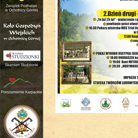
Związek Podhalan
w Ochotnicy Górnej
Skansen Studzionki
Nauka gry na tradycyjnych instrume
Porozumienie Karpackie