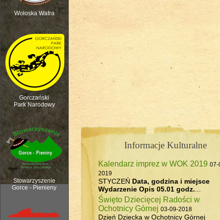
Wołoska Watra
Polana Kurnytowa - Forendówki 2018
Gorczański
Park Narodowy
Informacje Kulturalne
Kalendarz imprez w WOK 2019
07-
Rozpoczęcie sezonu pasterskiego, 6
2019
STYCZEŃ
Data, godzina i miejsce
Stowarzyszenie
Gorce - Pienieny
Wydarzenie
Opis
05.01 godz.
...
Święto Dziecięcej Radości w
Ochotnicy Górnej
03-09-2018
Dzień Dziecka w Ochotnicy Górnej