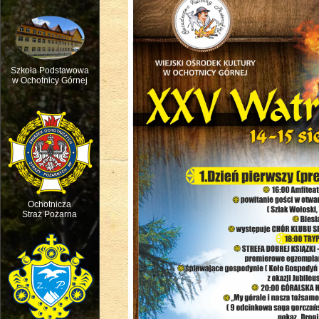
Szkoła Podstawowa
w Ochotnicy Górnej
Msza św. w intencji ruchu pasterskie
Ochotnicza
Straż Pożarna
Święto dziecięcej Radości - Dzień D